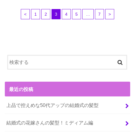
<
1
2
3
4
5
…
7
>
最近の投稿
上品で控えめな50代アップの結婚式の髪型
結婚式の花嫁さんの髪型！ミディアム編