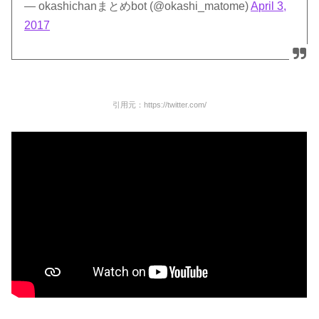
— okashichanまとめbot (@okashi_matome)
April 3,
2017
引用元：https://twitter.com/