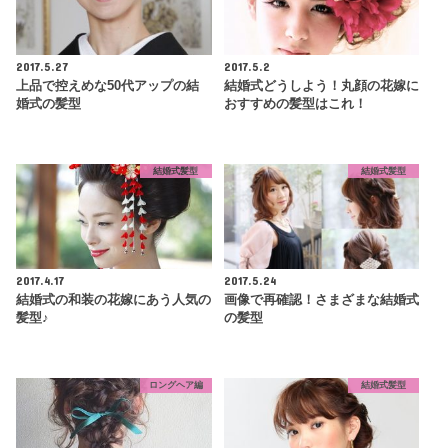
2017.5.27
2017.5.2
上品で控えめな50代アップの結
結婚式どうしよう！丸顔の花嫁に
婚式の髪型
おすすめの髪型はこれ！
結婚式髪型
結婚式髪型
2017.4.17
2017.5.24
結婚式の和装の花嫁にあう人気の
画像で再確認！さまざまな結婚式
髪型♪
の髪型
ロングヘア編
結婚式髪型