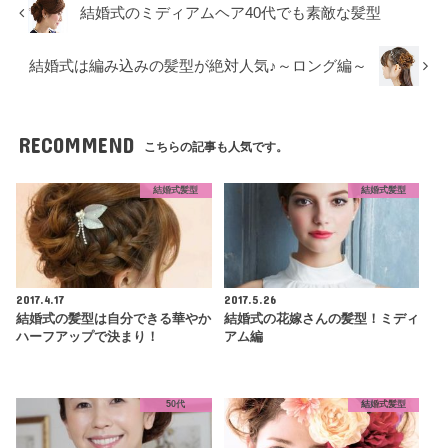
結婚式のミディアムヘア40代でも素敵な髪型
結婚式は編み込みの髪型が絶対人気♪～ロング編～
RECOMMEND
こちらの記事も人気です。
結婚式髪型
結婚式髪型
2017.4.17
2017.5.26
結婚式の髪型は自分できる華やか
結婚式の花嫁さんの髪型！ミディ
ハーフアップで決まり！
アム編
50代
結婚式髪型